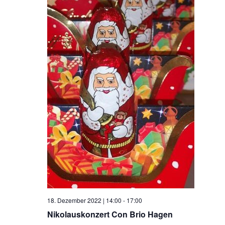
t
e
n
,
N
a
v
i
g
a
18. Dezember 2022 | 14:00
-
17:00
t
Nikolauskonzert Con Brio Hagen