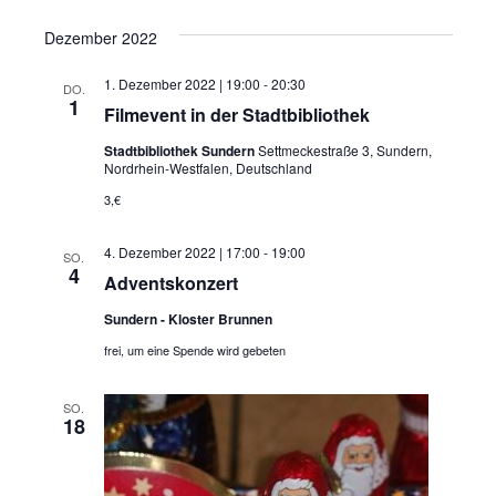
h
N
a
e
Dezember 2022
v
u
1. Dezember 2022 | 19:00
-
20:30
DO.
i
1
Filmevent in der Stadtbibliothek
n
g
Stadtbibliothek Sundern
Settmeckestraße 3, Sundern,
Nordrhein-Westfalen, Deutschland
d
a
3,€
t
A
i
4. Dezember 2022 | 17:00
-
19:00
SO.
n
4
Adventskonzert
o
s
Sundern - Kloster Brunnen
n
frei, um eine Spende wird gebeten
i
c
SO.
18
h