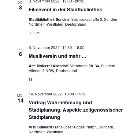
3. November 2022 | 19:00
-
20:30
DO.
u
l
3
Filmevent in der Stadtbibliothek
n
t
Stadtbibliothek Sundern
Settmeckestraße 3, Sundern,
g
Nordrhein-Westfalen, Deutschland
u
3, Euro
A
n
n
6. November 2022 | 14:30
-
18:00
SO.
6
s
Musikverein und mehr …
g
i
Alte Molkerei Allendorf
Allendorfer Str. 34, Sundern-
e
Allendorf, NRW, Deutschland
c
8€
n
h
14. November 2022 | 18:00
-
19:30
t
MO.
S
14
Vortrag Wahrnehmung und
e
u
Stadtplanung. Aspekte zeitgenössischer
n
Stadtplanung
c
-
VHS Sundern
Franz-Josef-Tigges Platz 1, Sundern,
Nordrhein-Westfalen