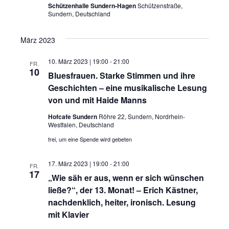
Schützenhalle Sundern-Hagen
Schützenstraße,
i
Sundern, Deutschland
o
März 2023
n
10. März 2023 | 19:00
-
21:00
FR.
10
Bluesfrauen. Starke Stimmen und ihre
Geschichten – eine musikalische Lesung
von und mit Haide Manns
Hofcafe Sundern
Röhre 22, Sundern, Nordrhein-
Westfalen, Deutschland
frei, um eine Spende wird gebeten
17. März 2023 | 19:00
-
21:00
FR.
17
„Wie säh er aus, wenn er sich wünschen
ließe?“, der 13. Monat! – Erich Kästner,
nachdenklich, heiter, ironisch. Lesung
mit Klavier