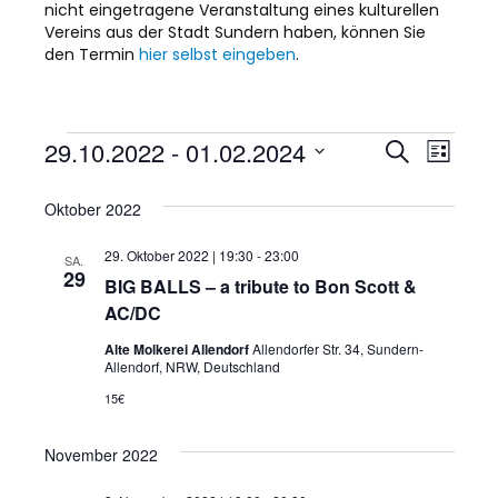
nicht eingetragene Veranstaltung eines kulturellen
Vereins aus der Stadt Sundern haben, können Sie
den Termin
hier selbst eingeben
.
Veranstaltungen
29.10.2022
 - 
01.02.2024
V
V
S
L
u
D
i
e
c
e
s
a
Oktober 2022
h
r
t
t
e
r
e
u
a
29. Oktober 2022 | 19:30
-
23:00
SA.
m
29
BIG BALLS – a tribute to Bon Scott &
a
w
n
AC/DC
ä
s
n
h
Alte Molkerei Allendorf
Allendorfer Str. 34, Sundern-
l
t
Allendorf, NRW, Deutschland
s
e
15€
n
a
.
t
l
November 2022
a
t