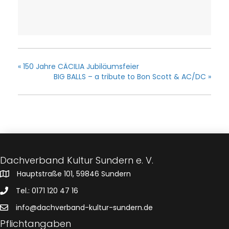
«
150 Jahre CÄCILIA Jubiläumsfeier
BIG BALLS – a tribute to Bon Scott & AC/DC
»
Dachverband Kultur Sundern e. V.
Hauptstraße 101, 59846 Sundern
Tel.: 0171 120 47 16
info@dachverband-kultur-sundern.de
Pflichtangaben