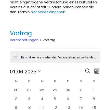
nicht eingetragene Veranstaltung eines kulturellen
Vereins aus der Stadt Sundern haben, können Sie
den Termin
hier selbst eingeben
.
Vortrag
Veranstaltungen
Vortrag
Veranstaltungen
Es sind keine anstehenden Veranstaltungen vorhanden.
H
i
n
01.06.2025
V
V
S
w
M
e
u
D
o
e
i
c
e
K
M
MONTAG
D
DIENSTAG
M
MITTWOCH
D
DONNERSTAG
F
FREITAG
S
SAMSTAG
S
SONNTAG
n
a
s
h
r
a
t
e
0
0
0
0
0
0
0
26
27
28
29
30
31
1
r
t
a
u
a
V
V
V
V
V
V
V
m
0
0
0
0
0
0
0
2
3
4
5
6
7
8
a
e
e
e
e
e
e
e
w
l
n
V
V
V
V
V
V
V
ä
r
0
r
0
r
0
r
0
r
0
r
0
0
r
9
10
11
12
13
14
15