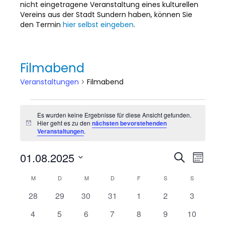
nicht eingetragene Veranstaltung eines kulturellen
Vereins aus der Stadt Sundern haben, können Sie
den Termin
hier selbst eingeben
.
Filmabend
Veranstaltungen
Filmabend
Veranstaltungen
Es wurden keine Ergebnisse für diese Ansicht gefunden.
Hier geht es zu den
nächsten bevorstehenden
H
Veranstaltungen
.
i
n
w
01.08.2025
V
V
S
e
M
u
i
D
o
e
c
s
e
K
M
MONTAG
D
DIENSTAG
M
MITTWOCH
D
DONNERSTAG
F
FREITAG
S
SAMSTAG
S
SONNTAG
n
a
h
r
a
t
e
0
0
0
0
0
0
0
28
29
30
31
1
2
3
r
t
a
u
a
V
V
V
V
V
V
V
m
0
0
0
0
0
0
0
4
5
6
7
8
9
10
a
e
e
e
e
e
e
e
w
n