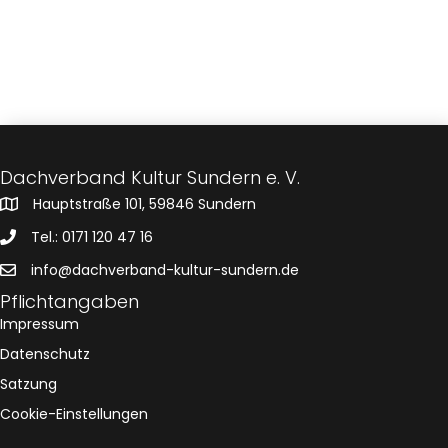
s
n
h
l
t
s
e
n
a
.
t
l
a
t
u
l
Dachverband Kultur Sundern e. V.
n
Hauptstraße 101, 59846 Sundern
t
g
Tel.: 0171 120 47 16
u
A
info@dachverband-kultur-sundern.de
n
n
Pflichtangaben
Impressum
s
g
Datenschutz
i
e
Satzung
c
Cookie-Einstellungen
n
h