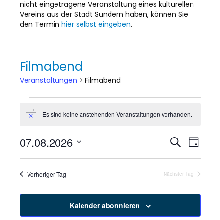
nicht eingetragene Veranstaltung eines kulturellen
Vereins aus der Stadt Sundern haben, können Sie
den Termin
hier selbst eingeben
.
Filmabend
Veranstaltungen
Filmabend
Veranstaltungen
Es sind keine anstehenden Veranstaltungen vorhanden.
H
für
i
n
07.08.2026
V
V
S
w
7.
T
e
u
D
a
e
i
c
e
August
g
a
s
h
r
t
Vorheriger Tag
Nächster Tag
e
r
u
2026
a
m
a
w
n
Kalender abonnieren
ä