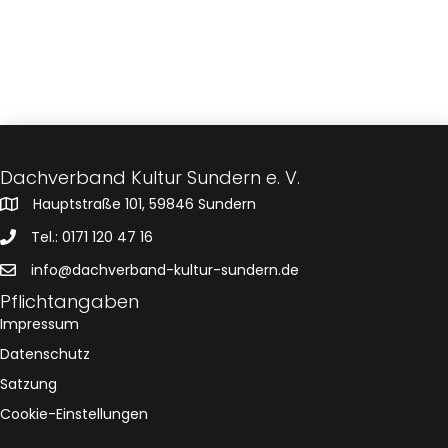
s
n
h
l
t
s
e
n
a
.
t
l
a
t
u
l
Dachverband Kultur Sundern e. V.
n
Hauptstraße 101, 59846 Sundern
t
g
Tel.: 0171 120 47 16
u
A
info@dachverband-kultur-sundern.de
n
n
Pflichtangaben
Impressum
s
g
Datenschutz
i
e
Satzung
c
Cookie-Einstellungen
n
h