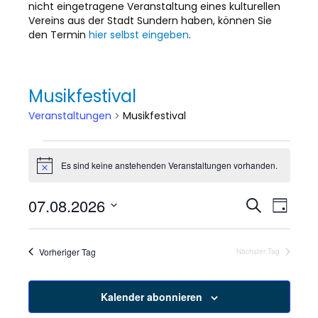
nicht eingetragene Veranstaltung eines kulturellen
Vereins aus der Stadt Sundern haben, können Sie
den Termin
hier selbst eingeben
.
Musikfestival
Veranstaltungen
Musikfestival
Veranstaltungen
Es sind keine anstehenden Veranstaltungen vorhanden.
H
für
i
n
07.08.2026
V
V
S
w
7.
T
e
u
D
a
e
i
c
e
August
g
a
s
h
r
t
Vorheriger Tag
Nächster Tag
e
r
u
2026
a
m
a
w
n
Kalender abonnieren
ä