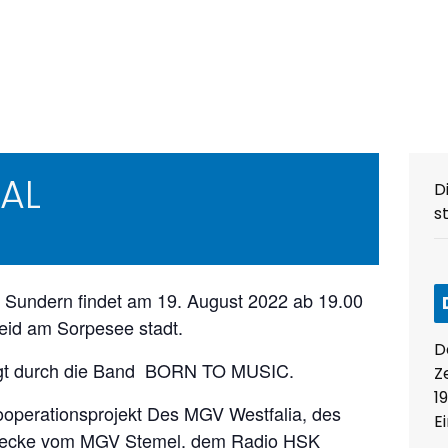
AL
D
s
dt Sundern findet am 19. August 2022 ab 19.00
eid am Sorpesee stadt.
D
olgt durch die Band BORN TO MUSIC.
Ze
1
Kooperationsprojekt Des MGV Westfalia, des
Ei
enecke vom MGV Stemel, dem Radio HSK