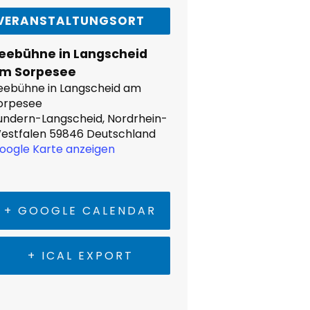
VERANSTALTUNGSORT
eebühne in Langscheid
m Sorpesee
eebühne in Langscheid am
orpesee
undern-Langscheid
,
Nordrhein-
estfalen
59846
Deutschland
oogle Karte anzeigen
+ GOOGLE CALENDAR
+ ICAL EXPORT