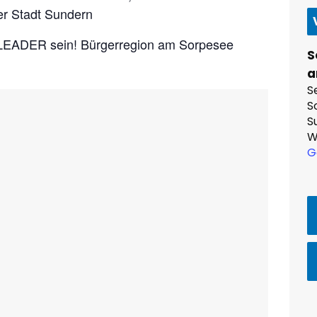
er Stadt Sundern
h LEADER sein! Bürgerregion am Sorpesee
S
a
S
S
S
W
G