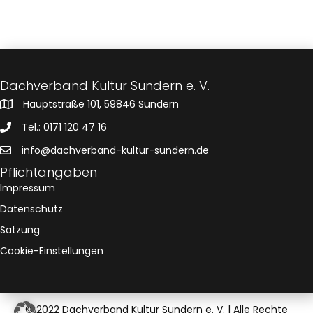
s
n
a
.
t
l
a
t
u
l
Dachverband Kultur Sundern e. V.
n
Hauptstraße 101, 59846 Sundern
t
g
Tel.: 0171 120 47 16
u
A
info@dachverband-kultur-sundern.de
n
n
Pflichtangaben
Impressum
s
g
Datenschutz
i
e
Satzung
c
Cookie-Einstellungen
n
h
t
S
e
© 2022 Dachverband Kultur Sundern e. V. | Alle Rechte