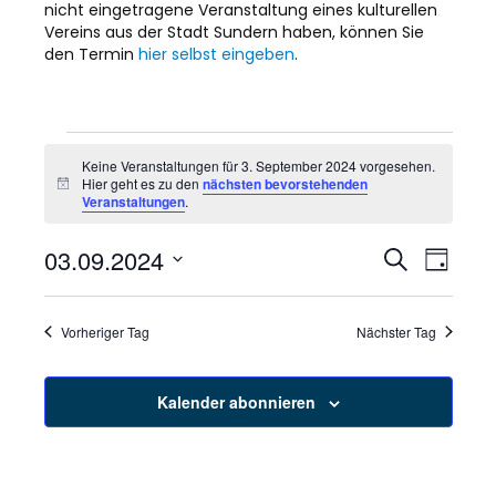
nicht eingetragene Veranstaltung eines kulturellen
Vereins aus der Stadt Sundern haben, können Sie
den Termin
hier selbst eingeben
.
Veranstaltungen
Keine Veranstaltungen für 3. September 2024 vorgesehen.
Hier geht es zu den
nächsten bevorstehenden
H
für
Veranstaltungen
.
i
n
w
3.
03.09.2024
V
V
S
e
T
u
i
D
a
e
c
s
e
September
g
a
h
r
t
Vorheriger Tag
Nächster Tag
e
r
u
2024
a
m
a
w
n
Kalender abonnieren
ä
s
n
h
l
t
e