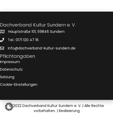
.
t
l
a
t
u
l
Dachverband Kultur Sundern e. V.
n
Hauptstraße 101, 59846 Sundern
t
g
Tel.: 0171 120 47 16
u
A
info@dachverband-kultur-sundern.de
n
n
Pflichtangaben
Impressum
s
g
Datenschutz
i
e
Satzung
c
Cookie-Einstellungen
n
h
t
S
e
© 2022 Dachverband Kultur Sundern e. V. | Alle Rechte
u
vorbehalten. |
Realisierung