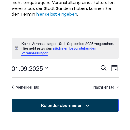
nicht eingetragene Veranstaltung eines kulturellen
Vereins aus der Stadt Sundern haben, können Sie
den Termin
hier selbst eingeben
.
Veranstaltungen
Keine Veranstaltungen für 1. September 2025 vorgesehen.
Hier geht es zu den
nächsten bevorstehenden
H
für
Veranstaltungen
.
i
n
w
1.
01.09.2025
V
V
S
e
T
u
i
D
a
e
c
s
e
September
g
a
h
r
t
Vorheriger Tag
Nächster Tag
e
r
u
2025
a
m
a
w
n
Kalender abonnieren
ä
s
n
h
l
t
e