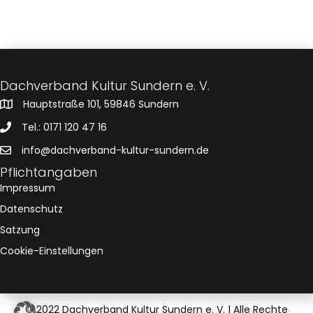
s
n
a
.
t
l
a
t
u
l
Dachverband Kultur Sundern e. V.
n
Hauptstraße 101, 59846 Sundern
t
g
Tel.: 0171 120 47 16
u
A
info@dachverband-kultur-sundern.de
n
n
Pflichtangaben
Impressum
s
g
Datenschutz
i
e
Satzung
c
Cookie-Einstellungen
n
h
t
S
e
© 2022 Dachverband Kultur Sundern e. V. | Alle Rechte